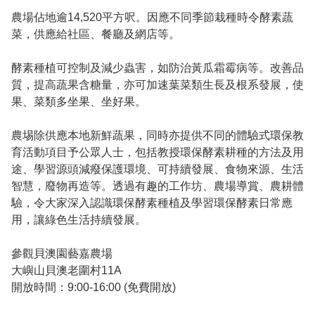
農場佔地逾14,520平方呎。因應不同季節栽種時令酵素蔬
菜，供應給社區、餐廳及網店等。

酵素種植可控制及減少蟲害，如防治黃瓜霜霉病等。改善品
質，提高蔬果含糖量，亦可加速葉菜類生長及根系發展，使
果、菜類多坐果、坐好果。

農埸除供應本地新鮮蔬果，同時亦提供不同的體驗式環保教
育活動項目予公眾人士，包括教授環保酵素耕種的方法及用
途、學習源頭減癈保護環境、可持續發展、食物來源、生活
智慧，廢物再造等。透過有趣的工作坊、農場導賞、農耕體
驗，令大家深入認識環保酵素種植及學習環保酵素日常應
用，讓綠色生活持續發展。

參觀貝澳園藝嘉農場

大嶼山貝澳老圍村11A

開放時間：9:00-16:00 (免費開放)