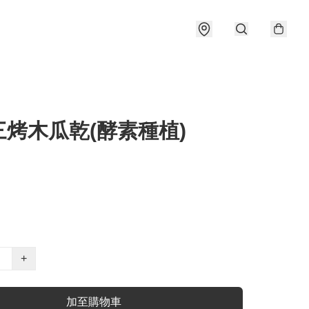
三烤木瓜乾(酵素種植)
+
加至購物車