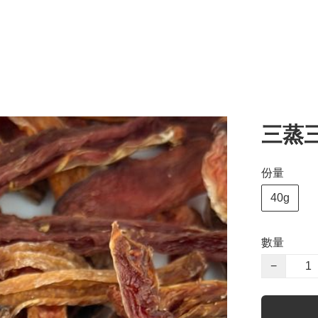
三蒸
份量
40g
數量
−