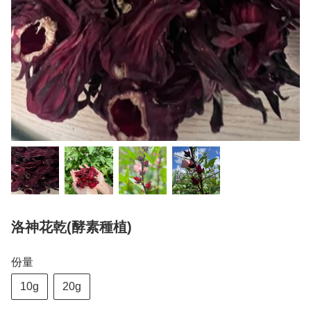
洛神花乾(酵素種植)
份量
10g
20g