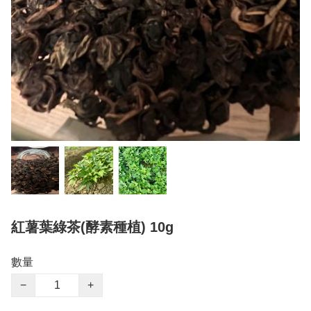
紅薯葉綠茶(酵素種植) 10g
數量
−
+