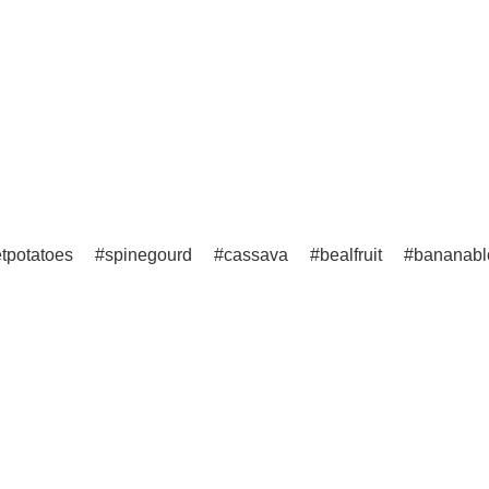
tpotatoes
spinegourd
cassava
bealfruit
bananab