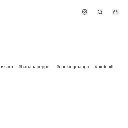
lossom
bananapepper
cookingmango
birdchilli
W